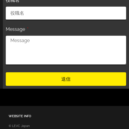
役職名
Message
送信
WEBSITE INFO
© LEVC Japan